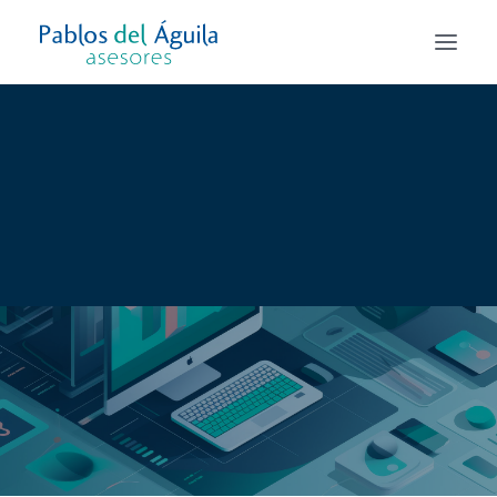
Asesoría Fiscal
Asesoría Laboral
Asesoría Contable y Mercantil
Alta de autónomo y Creación de empresas
Todos los servicios
Servicios