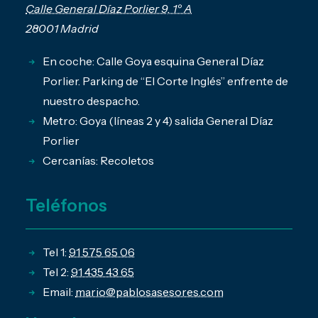
Calle General Díaz Porlier 9, 1º A
28001 Madrid
En coche: Calle Goya esquina General Díaz
Porlier. Parking de “El Corte Inglés” enfrente de
nuestro despacho.
Metro: Goya (líneas 2 y 4) salida General Díaz
Porlier
Cercanías: Recoletos
Teléfonos
Tel 1:
91 575 65 06
Tel 2:
91 435 43 65
Email:
mario@pablosasesores.com