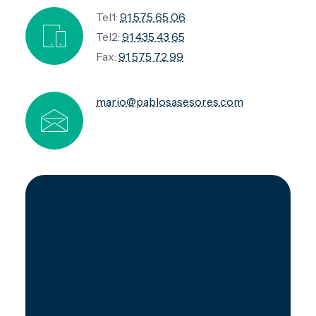
Tel1:
91 575 65 06
Tel2:
91 435 43 65
Fax:
91 575 72 99
mario@pablosasesores.com