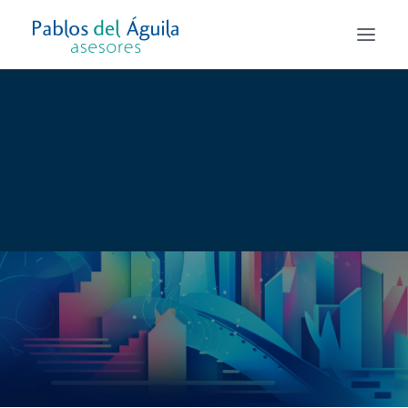
Asesoría Fiscal
Asesoría Laboral
Asesoría Contable y Mercantil
Alta de autónomo y Creación de empresas
Todos los servicios
Contacto