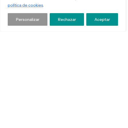
política de cookies
.
innovación industrial.
Personalizar
Rechazar
Aceptar
Incubeta
Empresa de servicios de Internet.