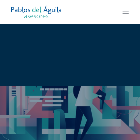
Asesoría Fiscal
Asesoría Laboral
Asesoría Contable y Mercantil
Alta de autónomo y Creación de empresas
Todos los servicios
Clientes