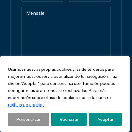
Usamos nuestras propias cookies y las de terceros para
mejorar nuestros servicios analizando tu navegación. Haz
He leído y acepto la
política de
clic en "Aceptar" para consentir su uso. También puedes
privacidad de Pablos Asesores SL.
configurar tus preferencias o rechazarlas. Para más
información sobre el uso de cookies, consulta nuestra
política de cookies
.
Personalizar
Rechazar
Aceptar